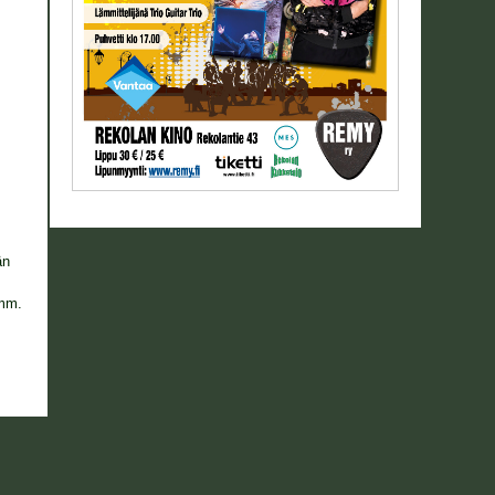
än
 mm.