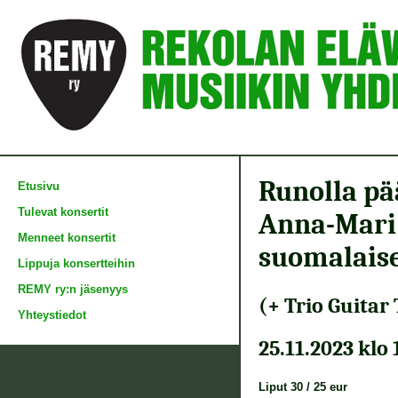
Runolla p
Etusivu
Tulevat konsertit
Anna-Mari
Menneet konsertit
suomalais
Lippuja konsertteihin
REMY ry:n jäsenyys
(+ Trio Guitar 
Yhteystiedot
25.11.2023 klo 
Liput 30 / 25 eur