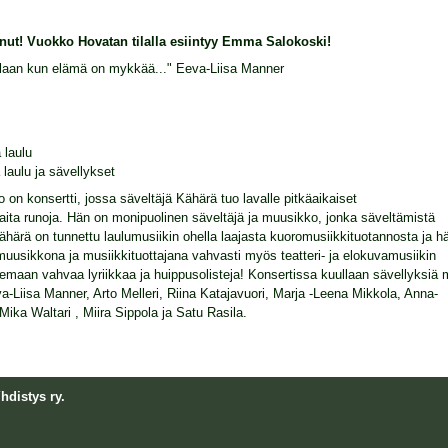
unut! Vuokko Hovatan tilalla esiintyy Emma Salokoski!
llaan kun elämä on mykkää..." Eeva-Liisa Manner
 laulu
laulu ja sävellykset
o on konsertti, jossa säveltäjä Kähärä tuo lavalle pitkäaikaiset
aita runoja. Hän on monipuolinen säveltäjä ja muusikko, jonka säveltämistä
Kähärä on tunnettu laulumusiikin ohella laajasta kuoromusiikkituotannosta ja h
muusikkona ja musiikkituottajana vahvasti myös teatteri- ja elokuvamusiikin
lemaan vahvaa lyriikkaa ja huippusolisteja! Konsertissa kuullaan sävellyksiä
eva-Liisa Manner, Arto Melleri, Riina Katajavuori, Marja -Leena Mikkola, Anna-
ika Waltari , Miira Sippola ja Satu Rasila.
hdistys ry.