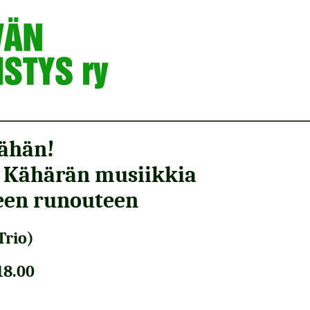
äähän!
 Kähärän musiikkia
een runouteen
Trio)
18.00