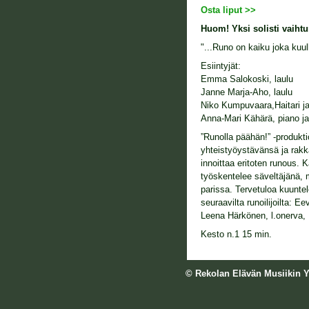
Osta liput >>
Huom! Yksi solisti vaiht
"...Runo on kaiku joka kuu
Esiintyjät:
Emma Salokoski, laulu
Janne Marja-Aho, laulu
Niko Kumpuvaara,Haitari ja
Anna-Mari Kähärä, piano ja 
”Runolla päähän!” -produkti
yhteistyöystävänsä ja rakk
innoittaa eritoten runous. 
työskentelee säveltäjänä, 
parissa. Tervetuloa kuunte
seuraavilta runoilijoilta: E
Leena Härkönen, l.onerva, M
Kesto n.1 15 min.
© Rekolan Elävän Musiikin Y