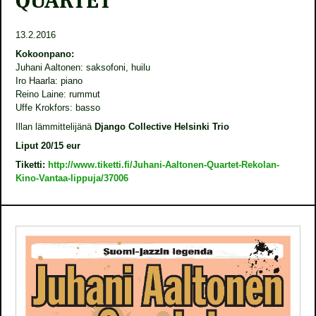
QUARTET
13.2.2016
Kokoonpano:
Juhani Aaltonen: saksofoni, huilu
Iro Haarla: piano
Reino Laine: rummut
Uffe Krokfors: basso
Illan lämmittelijänä
Django Collective Helsinki Trio
Liput 20/15 eur
Tiketti:
http://www.tiketti.fi/Juhani-Aaltonen-Quartet-Rekolan-
Kino-Vantaa-lippuja/37006