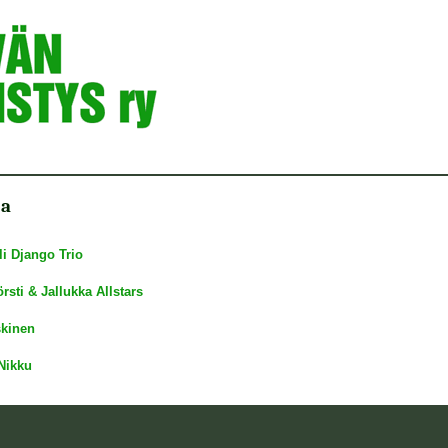
ja
li Django Trio
sti & Jallukka Allstars
kinen
 Nikku